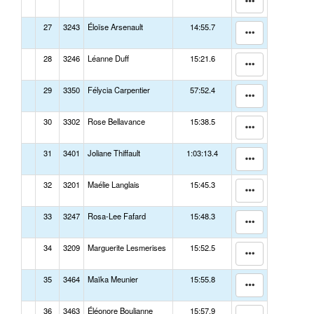
27
3243
Éloïse Arsenault
14:55.7
28
3246
Léanne Duff
15:21.6
29
3350
Félycia Carpentier
57:52.4
30
3302
Rose Bellavance
15:38.5
31
3401
Joliane Thiffault
1:03:13.4
32
3201
Maélie Langlais
15:45.3
33
3247
Rosa-Lee Fafard
15:48.3
34
3209
Marguerite Lesmerises
15:52.5
35
3464
Maïka Meunier
15:55.8
36
3463
Éléonore Boulianne
15:57.9