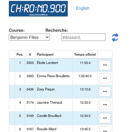
English
Course:
Recherche:
Pos.
#
Participant
Temps officiel
1
3303
Élodie Lambert
11:53.4
2
3393
Emma-Rose Brouillette
1:02:40.5
3
3436
Zoey Paquin
12:10.6
4
3174
Jasmine Thériault
12:33.0
5
3169
Camille Brouillard
12:34.5
6
3167
Rosalie Allard
12:45.5