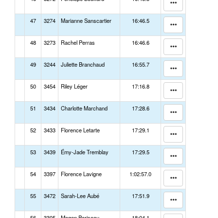
47
3274
Marianne Sanscartier
16:46.5
48
3273
Rachel Perras
16:46.6
49
3244
Juliette Branchaud
16:55.7
50
3454
Riley Léger
17:16.8
51
3434
Charlotte Marchand
17:28.6
52
3433
Florence Letarte
17:29.1
53
3439
Émy-Jade Tremblay
17:29.5
54
3397
Florence Lavigne
1:02:57.0
55
3472
Sarah-Lee Aubé
17:51.9
56
3305
Megan Pariseau
18:04.1