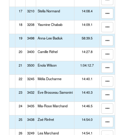
17
3210
Stella Normand
14:08.4
18
3208
Yasmine Chabab
14:09.1
19
3498
Anna-Lee Badiuk
58:39.5
20
3400
Camille Réhel
14:27.8
21
3500
Enola Wilson
1:04:12.7
22
3245
Mélia Ducharme
14:40.1
23
3432
Eve Brosseau Samonini
14:40.3
24
3435
Mia-Rose Marchand
14:46.5
25
3438
Zoé Rinfret
14:54.0
26
3249
Lea Marchand
14:54.1