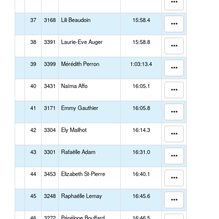
37
3168
Lili Beaudoin
15:58.4
38
3391
Laurie-Eve Auger
15:58.8
39
3399
Mérédith Perron
1:03:13.4
40
3431
Naïma Affo
16:05.1
41
3171
Emmy Gauthier
16:05.8
42
3304
Ely Mailhot
16:14.3
43
3301
Rafaëlle Adam
16:31.0
44
3453
Elizabeth St-Pierre
16:40.1
45
3248
Raphaëlle Lemay
16:45.6
46
3272
Pénélope Bouffard
16:46.5