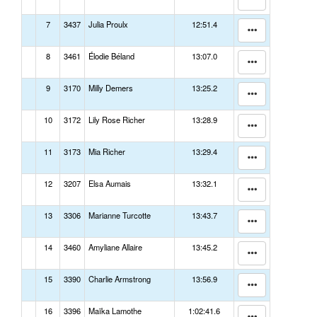
7
3437
Julia Proulx
12:51.4
8
3461
Élodie Béland
13:07.0
9
3170
Milly Demers
13:25.2
10
3172
Lily Rose Richer
13:28.9
11
3173
Mia Richer
13:29.4
12
3207
Elsa Aumais
13:32.1
13
3306
Marianne Turcotte
13:43.7
14
3460
Amyliane Allaire
13:45.2
15
3390
Charlie Armstrong
13:56.9
16
3396
Maïka Lamothe
1:02:41.6