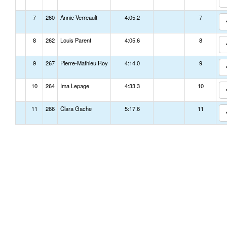
7
260
Annie Verreault
4:05.2
7
8
262
Louis Parent
4:05.6
8
9
267
Pierre-Mathieu Roy
4:14.0
9
10
264
Ima Lepage
4:33.3
10
11
266
Clara Gache
5:17.6
11