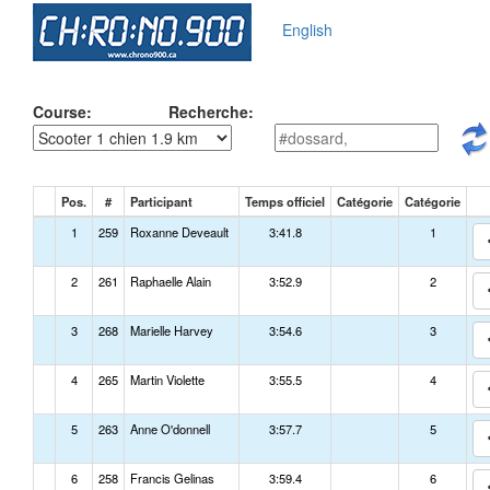
English
Course:
Recherche:
Pos.
#
Participant
Temps officiel
Catégorie
Catégorie
1
259
Roxanne Deveault
3:41.8
1
2
261
Raphaelle Alain
3:52.9
2
3
268
Marielle Harvey
3:54.6
3
4
265
Martin Violette
3:55.5
4
5
263
Anne O'donnell
3:57.7
5
6
258
Francis Gelinas
3:59.4
6