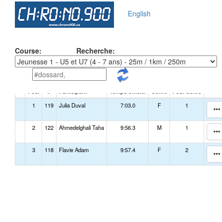
English
Course:
Recherche:
Pos.
#
Participant
Temps officiel
Genre
Pos. Genre
1
119
Julia Duval
7:03.0
F
1
2
122
Ahmedelghali Taha
9:56.3
M
1
3
118
Flavie Adam
9:57.4
F
2