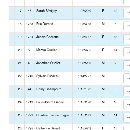
17
43
Sarah Sévigny
1:07:20.0
F
12
18
1733
Éric Durand
1:08:30.5
M
6
19
1734
Jessie Charette
1:08:40.7
F
13
20
50
Maëva Ouellet
1:08:47.5
F
14
21
49
Jonathan Ouellet
1:08:51.0
M
7
22
1740
Sylvain Bilodeau
1:14:55.7
M
8
23
44
Remy Champoux
1:15:16.2
M
9
24
1719
Louis-Pierre Gagné
1:15:25.8
M
10
25
1722
Charles-Étienne Gagné
1:15:28.2
M
11
26
1725
Catherine Rivest
1:15:47.2
F
15