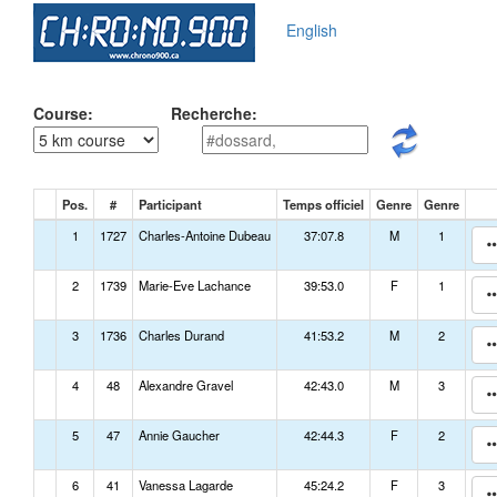
English
Course:
Recherche:
Pos.
#
Participant
Temps officiel
Genre
Genre
1
1727
Charles-Antoine Dubeau
37:07.8
M
1
2
1739
Marie-Eve Lachance
39:53.0
F
1
3
1736
Charles Durand
41:53.2
M
2
4
48
Alexandre Gravel
42:43.0
M
3
5
47
Annie Gaucher
42:44.3
F
2
6
41
Vanessa Lagarde
45:24.2
F
3