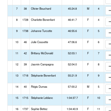
7
38
Olivier Bouchard
45:24.8
M
4
8
1728
Charlotte Bonenfant
46:41.7
F
4
9
1738
Johanne Turcotte
46:55.6
F
5
10
46
Julie Cossette
47:06.6
F
6
11
42
Brittany McDonald
52:03.1
F
7
12
39
Jasmin Campagna
52:04.0
F
8
13
1718
Stéphanie Bonenfant
55:21.9
F
9
14
40
Régis Dumas
57:00.2
M
5
15
1715
Stéphanie Leblanc
1:04:37.7
F
10
16
1737
Sophie Bettez
1:04:40.9
F
11