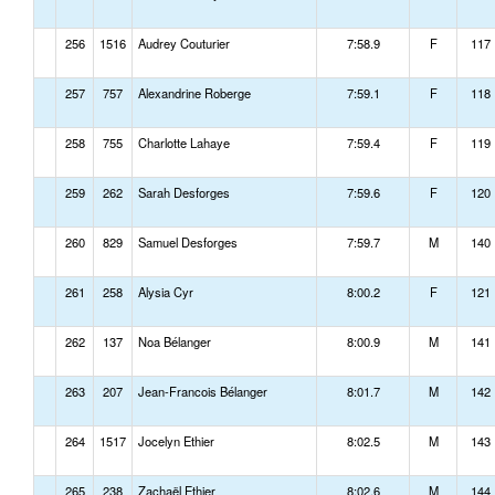
256
1516
Audrey Couturier
7:58.9
F
117
257
757
Alexandrine Roberge
7:59.1
F
118
258
755
Charlotte Lahaye
7:59.4
F
119
259
262
Sarah Desforges
7:59.6
F
120
260
829
Samuel Desforges
7:59.7
M
140
261
258
Alysia Cyr
8:00.2
F
121
262
137
Noa Bélanger
8:00.9
M
141
263
207
Jean-Francois Bélanger
8:01.7
M
142
264
1517
Jocelyn Ethier
8:02.5
M
143
265
238
Zachaël Ethier
8:02.6
M
144