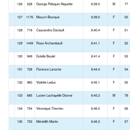
126
528
George Péloquin-Niquette
6:39.0
M
77
127
1176
Maxym Bourque
6:39.0
F
50
128
716
Cassandra Daviault
6:40.4
F
51
129
1449
Rose Archambault
6:41.1
F
52
130
949
Estelle Boulet
6:41.4
F
53
131
728
Florence Laroche
6:44.4
F
54
132
960
Violette Leduc
6:45.1
F
55
133
685
Lucien Lachapelle Dionne
6:45.3
M
78
134
754
Véronique Therrien
6:46.0
F
56
135
753
Mérédith Martin
6:46.3
F
57