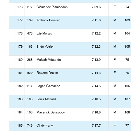
176
1159
Clémence Plamondon
7:09.6
F
74
177
139
Anthony Bouvier
7:11.0
M
103
178
478
Elie Morais
7:12.2
M
104
179
163
Théo Poirier
7:12.3
M
105
180
268
Malyah Mduanda
7:13.0
F
75
181
1533
Roxane Drouin
7:14.3
F
76
182
1139
Logan Gamache
7:14.5
M
106
183
106
Louis Ménard
7:16.5
M
107
184
108
Maverick Sansoucy
7:16.6
M
108
185
746
Cindy Farly
7:17.7
F
77