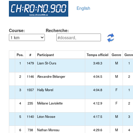
English
Course:
Recherche:
Pos.
#
Participant
Temps officiel
Genre
Genr
1
1479
Liam St-Ours
3:49.3
M
1
2
1146
Alexandre Bélanger
4:04.5
M
2
3
1557
Hally Morel
4:04.8
F
1
4
235
Méliane Laviolette
4:12.9
F
2
5
1140
Léon Nivose
4:17.5
M
3
6
738
Nathan Moreau
4:29.6
M
4