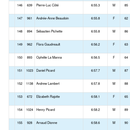
146
639
Pierre-Luc Côté
6:55.3
M
85
147
961
Andrée-Anne Beaudoin
6:55.8
F
62
148
894
Sébastien Pichette
6:55.8
M
86
149
962
Flora Gaudreault
6:56.2
F
63
150
893
Ophélie La Manna
6:56.5
F
64
151
1023
Daniel Picard
6:57.7
M
87
152
1138
Andrew Lambert
6:57.8
M
88
153
672
Elizabeth Rajotte
6:58.1
F
65
154
1024
Henry Picard
6:58.2
M
89
155
928
Arnaud Dionne
6:58.6
M
90