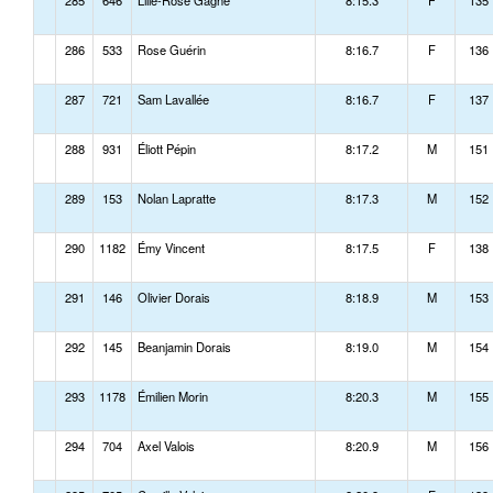
285
646
Lilie-Rose Gagné
8:15.3
F
135
286
533
Rose Guérin
8:16.7
F
136
287
721
Sam Lavallée
8:16.7
F
137
288
931
Éliott Pépin
8:17.2
M
151
289
153
Nolan Lapratte
8:17.3
M
152
290
1182
Émy Vincent
8:17.5
F
138
291
146
Olivier Dorais
8:18.9
M
153
292
145
Beanjamin Dorais
8:19.0
M
154
293
1178
Émilien Morin
8:20.3
M
155
294
704
Axel Valois
8:20.9
M
156