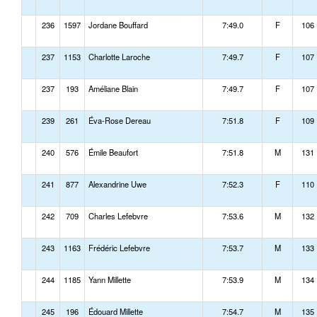
236
1597
Jordane Bouffard
7:49.0
F
106
237
1153
Charlotte Laroche
7:49.7
F
107
237
193
Améliane Blain
7:49.7
F
107
239
261
Éva-Rose Dereau
7:51.8
F
109
240
576
Émile Beaufort
7:51.8
M
131
241
877
Alexandrine Uwe
7:52.3
F
110
242
709
Charles Lefebvre
7:53.6
M
132
243
1163
Frédéric Lefebvre
7:53.7
M
133
244
1185
Yann Millette
7:53.9
M
134
245
196
Édouard Millette
7:54.7
M
135