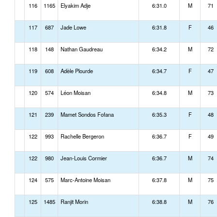
116
1165
Elyakim Adje
6:31.0
M
71
117
687
Jade Lowe
6:31.8
F
46
118
148
Nathan Gaudreau
6:34.2
M
72
119
608
Adèle Plourde
6:34.7
F
47
120
574
Léon Moisan
6:34.8
M
73
121
239
Mamet Sondos Fofana
6:35.3
F
48
122
993
Rachelle Bergeron
6:36.7
F
49
122
980
Jean-Louis Cormier
6:36.7
M
74
124
575
Marc-Antoine Moisan
6:37.8
M
75
125
1485
Ranjit Morin
6:38.8
M
76