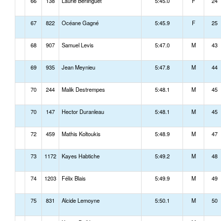
66
138
Laurie Berlinguet
5:45.0
F
24
67
822
Océane Gagné
5:45.9
F
25
68
907
Samuel Levis
5:47.0
M
43
69
935
Jean Meynieu
5:47.8
M
44
70
244
Malik Destrempes
5:48.1
M
45
70
147
Hector Duranleau
5:48.1
M
45
72
459
Mathis Koltoukis
5:48.9
M
47
73
1172
Kayes Habtiche
5:49.2
M
48
74
1203
Félix Blais
5:49.9
M
49
75
831
Alcide Lemoyne
5:50.1
M
50