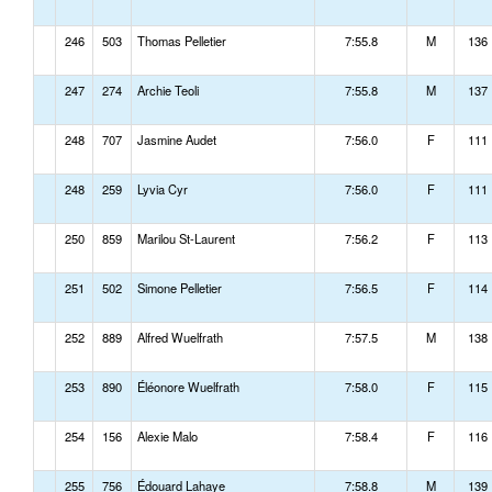
246
503
Thomas Pelletier
7:55.8
M
136
247
274
Archie Teoli
7:55.8
M
137
248
707
Jasmine Audet
7:56.0
F
111
248
259
Lyvia Cyr
7:56.0
F
111
250
859
Marilou St-Laurent
7:56.2
F
113
251
502
Simone Pelletier
7:56.5
F
114
252
889
Alfred Wuelfrath
7:57.5
M
138
253
890
Éléonore Wuelfrath
7:58.0
F
115
254
156
Alexie Malo
7:58.4
F
116
255
756
Édouard Lahaye
7:58.8
M
139