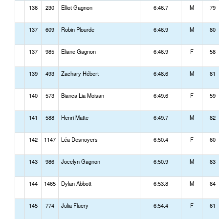
136
230
Elliot Gagnon
6:46.7
M
79
137
609
Robin Plourde
6:46.9
M
80
137
985
Eliane Gagnon
6:46.9
F
58
139
493
Zachary Hébert
6:48.6
M
81
140
573
Bianca Lia Moisan
6:49.6
F
59
141
588
Henri Matte
6:49.7
M
82
142
1147
Léa Desnoyers
6:50.4
F
60
143
986
Jocelyn Gagnon
6:50.9
M
83
144
1465
Dylan Abbott
6:53.8
M
84
145
774
Julia Fluery
6:54.4
F
61