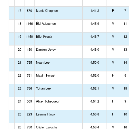
17
870
Ivanie Chagnon
4:41.2
F
7
18
1166
Éloi Aubuchon
4:45.9
M
11
19
1450
Elliot Proulx
4:46.7
M
12
20
180
Damien Defoy
4:48.0
M
13
21
785
Noah Lee
4:50.0
M
14
22
781
Maxim Forget
4:52.0
F
8
23
786
Yohan Lee
4:52.1
M
15
24
569
Alice Richecoeur
4:54.2
F
9
25
223
Léanne Rioux
4:56.8
F
10
26
730
Olivier Laroche
4:58.4
M
16