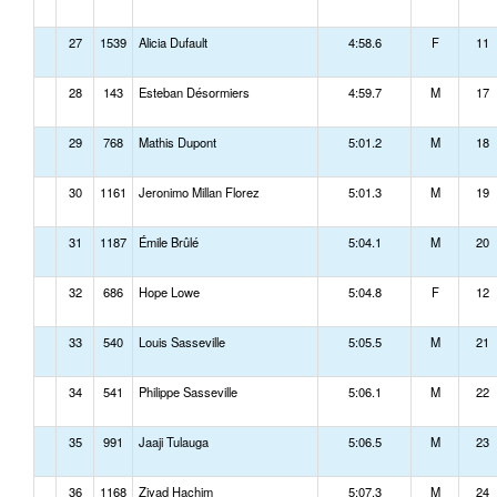
27
1539
Alicia Dufault
4:58.6
F
11
28
143
Esteban Désormiers
4:59.7
M
17
29
768
Mathis Dupont
5:01.2
M
18
30
1161
Jeronimo Millan Florez
5:01.3
M
19
31
1187
Émile Brûlé
5:04.1
M
20
32
686
Hope Lowe
5:04.8
F
12
33
540
Louis Sasseville
5:05.5
M
21
34
541
Philippe Sasseville
5:06.1
M
22
35
991
Jaaji Tulauga
5:06.5
M
23
36
1168
Ziyad Hachim
5:07.3
M
24