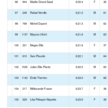
96
944
Maélie Girard-Saad
6:20.4
F
36
97
249
Rafael Verville
6:21.2
M
61
98
769
Michel Dupont
6:21.3
M
62
99
1137
Mayson Ulrich
6:21.6
M
63
100
221
Megan Ellis
6:21.6
F
37
101
610
Sam Plourde
6:22.1
M
64
102
1535
Julien Ellis-Plante
6:22.5
M
65
103
1143
Émile Therrien
6:23.0
M
66
104
217
Mélissande Fraser
6:23.7
F
38
105
529
Léia Péloquin-Niquette
6:23.9
F
39