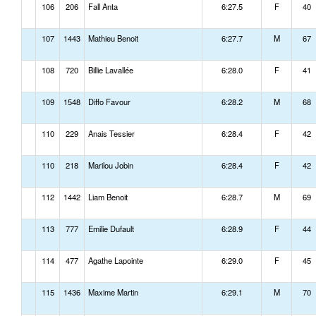
106
206
Fall Anta
6:27.5
F
40
107
1443
Mathieu Benoit
6:27.7
M
67
108
720
Billie Lavallée
6:28.0
F
41
109
1548
Diffo Favour
6:28.2
M
68
110
229
Anais Tessier
6:28.4
F
42
110
218
Marilou Jobin
6:28.4
F
42
112
1442
Liam Benoit
6:28.7
M
69
113
777
Emilie Dufault
6:28.9
F
44
114
477
Agathe Lapointe
6:29.0
F
45
115
1436
Maxime Martin
6:29.1
M
70