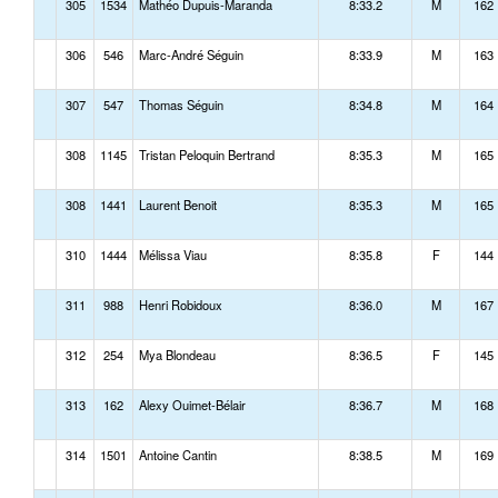
305
1534
Mathéo Dupuis-Maranda
8:33.2
M
162
306
546
Marc-André Séguin
8:33.9
M
163
307
547
Thomas Séguin
8:34.8
M
164
308
1145
Tristan Peloquin Bertrand
8:35.3
M
165
308
1441
Laurent Benoit
8:35.3
M
165
310
1444
Mélissa Viau
8:35.8
F
144
311
988
Henri Robidoux
8:36.0
M
167
312
254
Mya Blondeau
8:36.5
F
145
313
162
Alexy Ouimet-Bélair
8:36.7
M
168
314
1501
Antoine Cantin
8:38.5
M
169