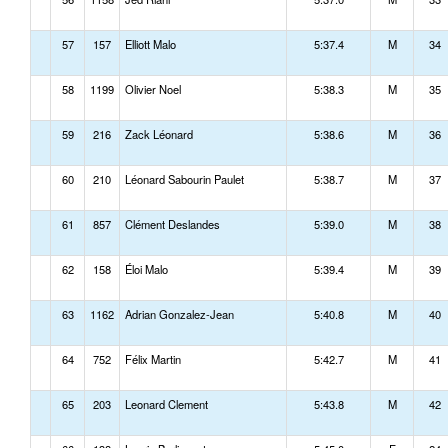
57
157
Elliott Malo
5:37.4
M
34
58
1199
Olivier Noel
5:38.3
M
35
59
216
Zack Léonard
5:38.6
M
36
60
210
Léonard Sabourin Paulet
5:38.7
M
37
61
857
Clément Deslandes
5:39.0
M
38
62
158
Éloi Malo
5:39.4
M
39
63
1162
Adrian Gonzalez-Jean
5:40.8
M
40
64
752
Félix Martin
5:42.7
M
41
65
203
Leonard Clement
5:43.8
M
42