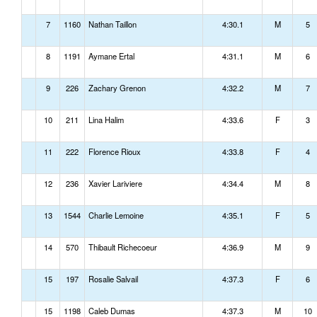
7
1160
Nathan Taillon
4:30.1
M
5
8
1191
Aymane Ertal
4:31.1
M
6
9
226
Zachary Grenon
4:32.2
M
7
10
211
Lina Halim
4:33.6
F
3
11
222
Florence Rioux
4:33.8
F
4
12
236
Xavier Lariviere
4:34.4
M
8
13
1544
Charlie Lemoine
4:35.1
F
5
14
570
Thibault Richecoeur
4:36.9
M
9
15
197
Rosalie Salvail
4:37.3
F
6
15
1198
Caleb Dumas
4:37.3
M
10