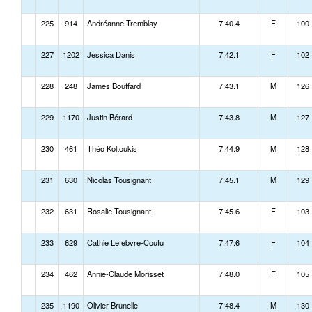
225
914
Andréanne Tremblay
7:40.4
F
100
227
1202
Jessica Danis
7:42.1
F
102
228
248
James Bouffard
7:43.1
M
126
229
1170
Justin Bérard
7:43.8
M
127
230
461
Théo Koltoukis
7:44.9
M
128
231
630
Nicolas Tousignant
7:45.1
M
129
232
631
Rosalie Tousignant
7:45.6
F
103
233
629
Cathie Lefebvre-Coutu
7:47.6
F
104
234
462
Annie-Claude Morisset
7:48.0
F
105
235
1190
Olivier Brunelle
7:48.4
M
130