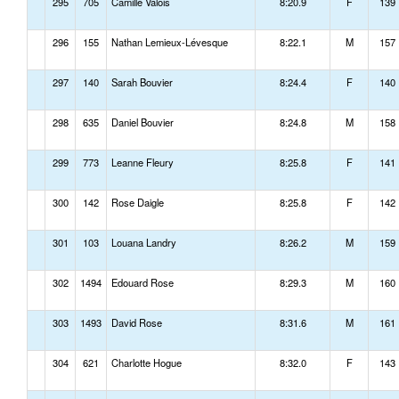
295
705
Camille Valois
8:20.9
F
139
296
155
Nathan Lemieux-Lévesque
8:22.1
M
157
297
140
Sarah Bouvier
8:24.4
F
140
298
635
Daniel Bouvier
8:24.8
M
158
299
773
Leanne Fleury
8:25.8
F
141
300
142
Rose Daigle
8:25.8
F
142
301
103
Louana Landry
8:26.2
M
159
302
1494
Edouard Rose
8:29.3
M
160
303
1493
David Rose
8:31.6
M
161
304
621
Charlotte Hogue
8:32.0
F
143