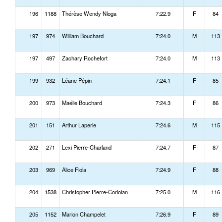
196
1188
Thérèse Wendy Nloga
7:22.9
F
84
197
974
William Bouchard
7:24.0
M
113
197
497
Zachary Rochefort
7:24.0
M
113
199
932
Léane Pépin
7:24.1
F
85
200
973
Maélie Bouchard
7:24.3
F
86
201
151
Arthur Laperle
7:24.6
M
115
202
271
Lexi Pierre-Charland
7:24.7
F
87
203
969
Alice Fiola
7:24.9
F
88
204
1538
Christopher Pierre-Coriolan
7:25.0
M
116
205
1152
Marion Champelet
7:26.9
F
89