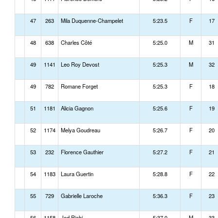
47
263
Mila Duquenne-Champelet
5:23.5
F
17
48
638
Charles Côté
5:25.0
M
31
49
1141
Leo Roy Devost
5:25.3
M
32
49
782
Romane Forget
5:25.3
F
18
51
1181
Alicia Gagnon
5:25.6
F
19
52
1174
Melya Goudreau
5:26.7
F
20
53
232
Florence Gauthier
5:27.2
F
21
54
1183
Laura Guertin
5:28.8
F
22
55
729
Gabrielle Laroche
5:36.3
F
23
56
1158
Jed Riahi
5:37.0
M
33