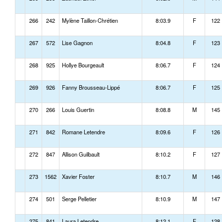
266
242
Mylène Taillon-Chrétien
8:03.9
F
122
267
572
Lise Gagnon
8:04.8
F
123
268
925
Hollye Bourgeault
8:06.7
F
124
269
926
Fanny Brousseau-Lippé
8:06.7
F
125
270
266
Louis Guertin
8:08.8
M
145
271
842
Romane Letendre
8:09.6
F
126
272
847
Allison Guilbault
8:10.2
F
127
273
1562
Xavier Foster
8:10.7
M
146
274
501
Serge Pelletier
8:10.9
M
147
275
841
Laura Letendre
8:12.1
F
128