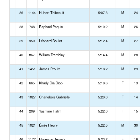
36
1144
Hubert Thibeault
5:07.3
M
24
38
748
Raphaël Paquin
5:10.2
M
26
39
950
Léonard Boulet
5:12.4
M
27
40
867
William Tremblay
5:14.4
M
28
41
1451
James Proulx
5:18.2
M
29
42
665
Khady Dia Diop
5:18.6
F
13
43
1027
Charlebois Gabrielle
5:20.0
F
14
44
209
Yasmine Halim
5:22.0
F
15
45
1021
Émile Fleury
5:22.5
M
30
46
1177
Florence Demers
5:23.2
F
16