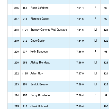
215
154
Rosie Lefebvre
7:34.4
F
96
217
213
Florence Goulet
7:34.5
F
97
218
1194
Sterney Carlentz Vital Gustave
7:34.5
M
121
219
212
Dave Goulet
7:34.9
M
122
220
937
Kelly Blondeau
7:36.0
F
98
220
253
Aleksy Blondeau
7:36.0
M
123
222
1195
Adam Roy
7:37.0
M
124
223
251
Emrick Beaufort
7:38.0
M
125
224
255
Romy Brouillette
7:38.4
F
99
225
913
Chloé Dubreuil
7:40.4
F
100