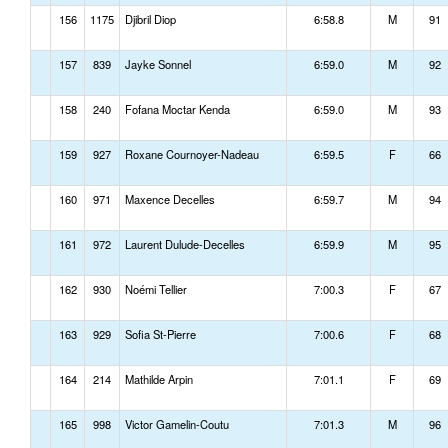
156
1175
Djibril Diop
6:58.8
M
91
157
839
Jayke Sonnel
6:59.0
M
92
158
240
Fofana Moctar Kenda
6:59.0
M
93
159
927
Roxane Cournoyer-Nadeau
6:59.5
F
66
160
971
Maxence Decelles
6:59.7
M
94
161
972
Laurent Dulude-Decelles
6:59.9
M
95
162
930
Noémi Tellier
7:00.3
F
67
163
929
Sofia St-Pierre
7:00.6
F
68
164
214
Mathilde Arpin
7:01.1
F
69
165
998
Victor Gamelin-Coutu
7:01.3
M
96