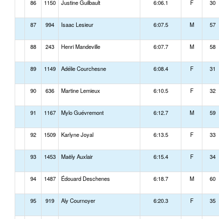
86
1150
Justine Guilbault
6:06.1
F
30
87
994
Isaac Lesieur
6:07.5
M
57
88
243
Henri Mandeville
6:07.7
M
58
89
1149
Adélie Courchesne
6:08.4
F
31
90
636
Martine Lemieux
6:10.5
F
32
91
1167
Mylo Guévremont
6:12.7
M
59
92
1509
Karlyne Joyal
6:13.5
F
33
93
1453
Maëly Auxlair
6:15.4
F
34
94
1487
Édouard Deschenes
6:18.7
M
60
95
919
Aly Cournoyer
6:20.3
F
35