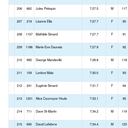
206
662
Jules Peloquin
7:27.5
M
117
207
219
Léanne Ellis
7:27.7
F
90
208
1157
Mathilde Simard
7:27.7
F
91
209
1186
Marie-Eve Daunais
7:27.9
F
92
210
995
George Mandeville
7:28.8
M
118
211
159
Loriève Malo
7:30.0
F
93
212
241
Eugénie Simard
7:31.7
F
94
213
1201
Alice Cournoyer Houle
7:33.1
F
95
214
711
Dave St-Martin
7:34.2
M
119
215
690
David Lefebvre
7:34.4
M
120