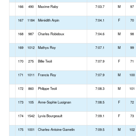
166
490
Maxime Raby
7:03.7
M
97
167
1184
Mérédith Arpin
7:04.1
F
70
168
987
Charles Robidoux
7:04.6
M
98
169
1012
Mathys Roy
7:07.1
M
99
170
275
Billie Teoli
7:07.9
F
71
171
1011
Francis Roy
7:07.9
M
100
172
860
Philippe Teoli
7:08.3
M
101
173
105
Anne-Sophie Lusignan
7:08.5
F
72
174
1542
Lyvia Bourgeault
7:09.1
F
73
175
1001
Charles-Antoine Gamelin
7:09.5
M
102