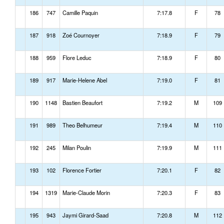
186
747
Camille Paquin
7:17.8
F
78
187
918
Zoé Cournoyer
7:18.9
F
79
188
959
Flore Leduc
7:18.9
F
80
189
917
Marie-Helene Abel
7:19.0
F
81
190
1148
Bastien Beaufort
7:19.2
M
109
191
989
Theo Belhumeur
7:19.4
M
110
192
245
Milan Poulin
7:19.9
M
111
193
102
Florence Fortier
7:20.1
F
82
194
1319
Marie-Claude Morin
7:20.3
F
83
195
943
Jaymi Girard-Saad
7:20.8
M
112