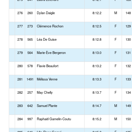
276
260
Dylan Daigle
8:12.2
M
148
277
273
Clémence Rochon
8:12.5
F
129
278
565
Léa De Guise
8:12.8
F
130
279
564
Marie-Ève Bergeron
8:13.0
F
131
280
578
Flavie Beaufort
8:13.2
F
132
281
1491
Mélissa Venne
8:13.3
F
133
282
257
May Chelly
8:13.7
F
134
283
642
Samuel Plante
8:14.7
M
149
284
997
Raphaël Gamelin-Coutu
8:15.2
M
150