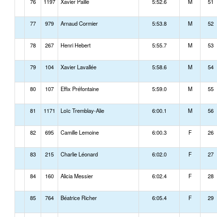
76
1197
Xavier Paillé
5:52.6
M
51
77
979
Arnaud Cormier
5:53.8
M
52
78
267
Henri Hebert
5:55.7
M
53
79
104
Xavier Lavallée
5:58.6
M
54
80
107
Effix Préfontaine
5:59.0
M
55
81
1171
Loïc Tremblay-Alie
6:00.1
M
56
82
695
Camille Lemoine
6:00.3
F
26
83
215
Charlie Léonard
6:02.0
F
27
84
160
Alicia Messier
6:02.4
F
28
85
764
Béatrice Richer
6:05.4
F
29