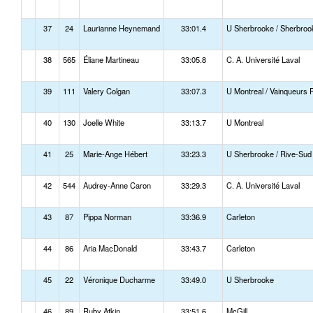
37
24
Laurianne Heynemand
33:01.4
U Sherbrooke / Sherbroo
38
565
Éliane Martineau
33:05.8
C. A. Université Laval
39
111
Valery Colgan
33:07.3
U Montreal / Vainqueurs 
40
130
Joelle White
33:13.7
U Montreal
41
25
Marie-Ange Hébert
33:23.3
U Sherbrooke / Rive-Sud
42
544
Audrey-Anne Caron
33:29.3
C. A. Université Laval
43
87
Pippa Norman
33:36.9
Carleton
44
86
Aria MacDonald
33:43.7
Carleton
45
22
Véronique Ducharme
33:49.0
U Sherbrooke
46
89
Ruby Atkin
33:51.6
McGill