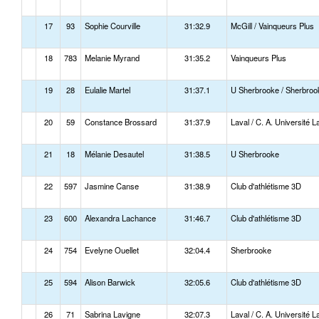
17
93
Sophie Courville
31:32.9
McGill / Vainqueurs Plus
18
783
Melanie Myrand
31:35.2
Vainqueurs Plus
19
28
Eulalie Martel
31:37.1
U Sherbrooke / Sherbroo
20
59
Constance Brossard
31:37.9
Laval / C. A. Université L
21
18
Mélanie Desautel
31:38.5
U Sherbrooke
22
597
Jasmine Canse
31:38.9
Club d'athlétisme 3D
23
600
Alexandra Lachance
31:46.7
Club d'athlétisme 3D
24
754
Evelyne Ouellet
32:04.4
Sherbrooke
25
594
Alison Barwick
32:05.6
Club d'athlétisme 3D
26
71
Sabrina Lavigne
32:07.3
Laval / C. A. Université L