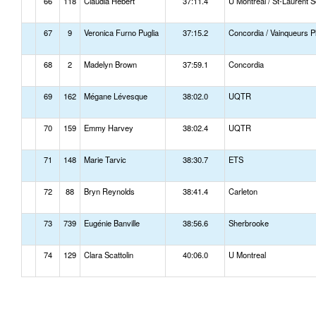
66
118
Claudia Hebert
37:11.4
U Montreal / St-Laurent S
67
9
Veronica Furno Puglia
37:15.2
Concordia / Vainqueurs P
68
2
Madelyn Brown
37:59.1
Concordia
69
162
Mégane Lévesque
38:02.0
UQTR
70
159
Emmy Harvey
38:02.4
UQTR
71
148
Marie Tarvic
38:30.7
ETS
72
88
Bryn Reynolds
38:41.4
Carleton
73
739
Eugénie Banville
38:56.6
Sherbrooke
74
129
Clara Scattolin
40:06.0
U Montreal