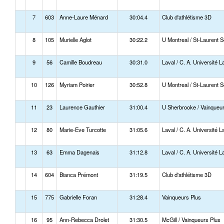
7
603
Anne-Laure Ménard
30:04.4
Club d'athlétisme 3D
8
105
Murielle Aglot
30:22.2
U Montreal / St-Laurent S
9
56
Camille Boudreau
30:31.0
Laval / C. A. Université L
10
126
Myriam Poirier
30:52.8
U Montreal / St-Laurent S
11
23
Laurence Gauthier
31:00.4
U Sherbrooke / Vainqueur
12
80
Marie-Eve Turcotte
31:05.6
Laval / C. A. Université L
13
63
Emma Dagenais
31:12.8
Laval / C. A. Université L
14
604
Bianca Prémont
31:19.5
Club d'athlétisme 3D
15
775
Gabrielle Foran
31:28.4
Vainqueurs Plus
16
95
Ann-Rebecca Drolet
31:30.5
McGill / Vainqueurs Plus