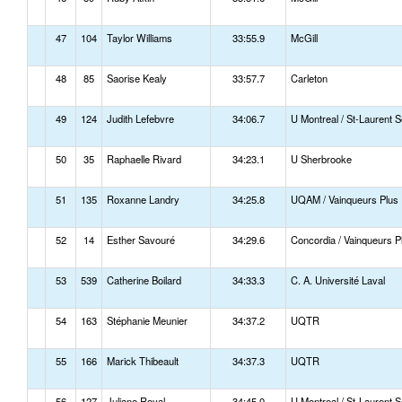
47
104
Taylor Williams
33:55.9
McGill
48
85
Saorise Kealy
33:57.7
Carleton
49
124
Judith Lefebvre
34:06.7
U Montreal / St-Laurent S
50
35
Raphaelle Rivard
34:23.1
U Sherbrooke
51
135
Roxanne Landry
34:25.8
UQAM / Vainqueurs Plus
52
14
Esther Savouré
34:29.6
Concordia / Vainqueurs P
53
539
Catherine Boilard
34:33.3
C. A. Université Laval
54
163
Stéphanie Meunier
34:37.2
UQTR
55
166
Marick Thibeault
34:37.3
UQTR
56
127
Juliane Royal
34:45.0
U Montreal / St-Laurent S