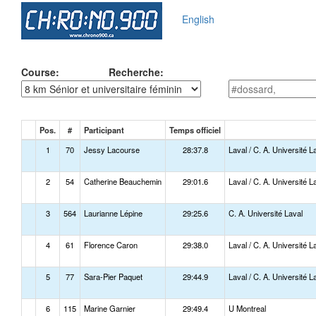
English
Course:
Recherche:
Pos.
#
Participant
Temps officiel
1
70
Jessy Lacourse
28:37.8
Laval / C. A. Université L
2
54
Catherine Beauchemin
29:01.6
Laval / C. A. Université L
3
564
Laurianne Lépine
29:25.6
C. A. Université Laval
4
61
Florence Caron
29:38.0
Laval / C. A. Université L
5
77
Sara-Pier Paquet
29:44.9
Laval / C. A. Université L
6
115
Marine Garnier
29:49.4
U Montreal