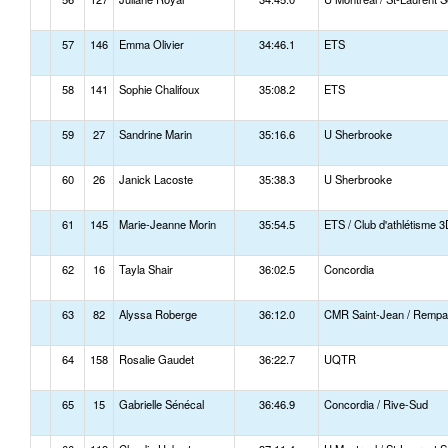
57
146
Emma Olivier
34:46.1
ETS
58
141
Sophie Chalifoux
35:08.2
ETS
59
27
Sandrine Marin
35:16.6
U Sherbrooke
60
26
Janick Lacoste
35:38.3
U Sherbrooke
61
145
Marie-Jeanne Morin
35:54.5
ETS / Club d'athlétisme 
62
16
Tayla Shair
36:02.5
Concordia
63
82
Alyssa Roberge
36:12.0
CMR Saint-Jean / Rempa
64
158
Rosalie Gaudet
36:22.7
UQTR
65
15
Gabrielle Sénécal
36:46.9
Concordia / Rive-Sud