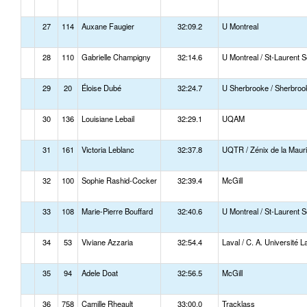
27
114
Auxane Faugier
32:09.2
U Montreal
28
110
Gabrielle Champigny
32:14.6
U Montreal / St-Laurent S
29
20
Éloise Dubé
32:24.7
U Sherbrooke / Sherbroo
30
136
Louisiane Lebail
32:29.1
UQAM
31
161
Victoria Leblanc
32:37.8
UQTR / Zénix de la Mauri
32
100
Sophie Rashid-Cocker
32:39.4
McGill
33
108
Marie-Pierre Bouffard
32:40.6
U Montreal / St-Laurent S
34
53
Viviane Azzaria
32:54.4
Laval / C. A. Université L
35
94
Adele Doat
32:56.5
McGill
36
758
Camille Rheault
33:00.0
Tracklass